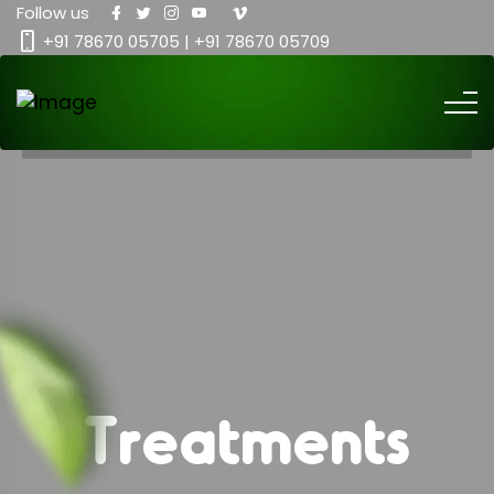
Follow us
+91 78670 05705 | +91 78670 05709
Treatments